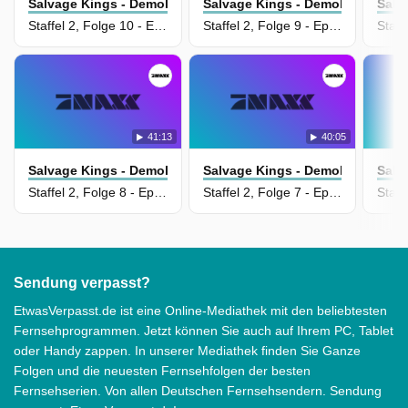
Salvage Kings - Demolieren Und Kassieren
Salvage Kings - Demolieren Und
Salv
Staffel 2, Folge 10 - Episode 10
Staffel 2, Folge 9 - Episode 9
41:13
40:05
Salvage Kings - Demolieren Und Kassieren
Salvage Kings - Demolieren Und
Salv
Staffel 2, Folge 8 - Episode 8
Staffel 2, Folge 7 - Episode 7
Sendung verpasst?
EtwasVerpasst.de ist eine Online-Mediathek mit den beliebtesten
Fernsehprogrammen. Jetzt können Sie auch auf Ihrem PC, Tablet
oder Handy zappen. In unserer Mediathek finden Sie Ganze
Folgen und die neuesten Fernsehfolgen der besten
Fernsehserien. Von allen Deutschen Fernsehsendern. Sendung