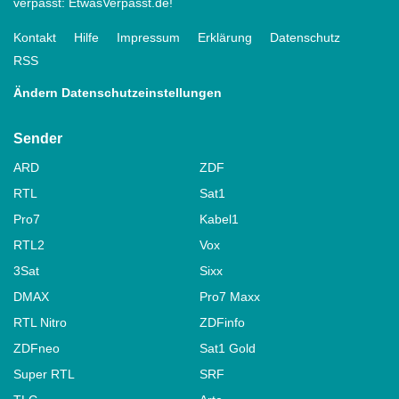
verpasst: EtwasVerpasst.de!
Kontakt
Hilfe
Impressum
Erklärung
Datenschutz
RSS
Ändern Datenschutzeinstellungen
Sender
ARD
ZDF
RTL
Sat1
Pro7
Kabel1
RTL2
Vox
3Sat
Sixx
DMAX
Pro7 Maxx
RTL Nitro
ZDFinfo
ZDFneo
Sat1 Gold
Super RTL
SRF