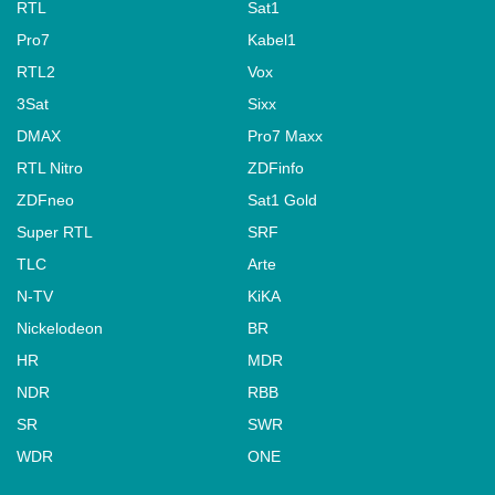
RTL
Sat1
Pro7
Kabel1
RTL2
Vox
3Sat
Sixx
DMAX
Pro7 Maxx
RTL Nitro
ZDFinfo
ZDFneo
Sat1 Gold
Super RTL
SRF
TLC
Arte
N-TV
KiKA
Nickelodeon
BR
HR
MDR
NDR
RBB
SR
SWR
WDR
ONE