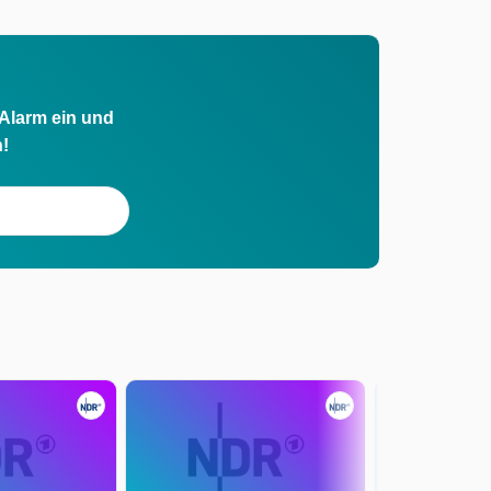
 Alarm ein und
h!