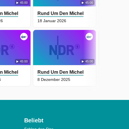
45:00
45:00
n Michel
Rund Um Den Michel
Rund Um De
26
18 Januar 2026
3 Januar 202
45:00
45:00
n Michel
Rund Um Den Michel
Rund Um De
6
8 Dezember 2025
7 Dezember 
Beliebt