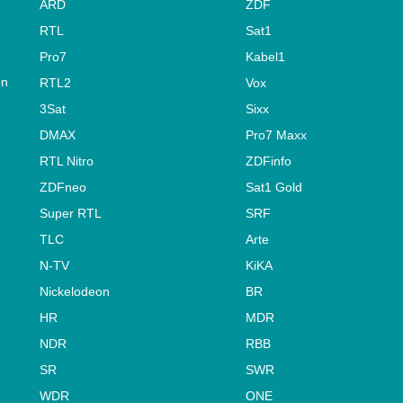
ARD
ZDF
RTL
Sat1
Pro7
Kabel1
on
RTL2
Vox
3Sat
Sixx
DMAX
Pro7 Maxx
RTL Nitro
ZDFinfo
ZDFneo
Sat1 Gold
Super RTL
SRF
TLC
Arte
N-TV
KiKA
Nickelodeon
BR
HR
MDR
NDR
RBB
SR
SWR
WDR
ONE