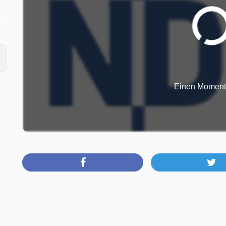
en
um
Einen Moment b
en
r