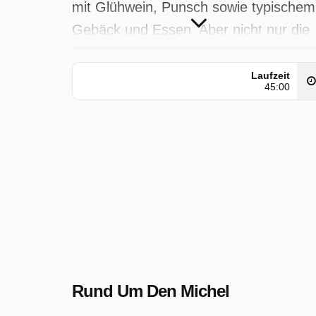
mit Glühwein, Punsch sowie typischem
Gebäck und Essen. Aber nicht nur die
kulinarischen Genüsse stehen im
Vordergrund, auch Hilfsprojekte
Laufzeit
45:00
versuchen Unterstützung für ihren gut
Zweck zu finden. Lichtershows, wie z
Beispiel im Loki-Schmidt-Garten, start
auch schon im Advent.
Rund Um Den Michel wurde auf NDR
ausgestrahlt am Samstag 20 Dezembe
2025, 17:15 Uhr.
Rund Um Den Michel