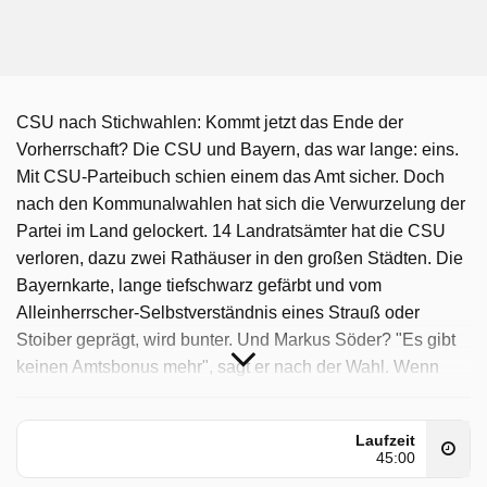
CSU nach Stichwahlen: Kommt jetzt das Ende der
Vorherrschaft? Die CSU und Bayern, das war lange: eins.
Mit CSU-Parteibuch schien einem das Amt sicher. Doch
nach den Kommunalwahlen hat sich die Verwurzelung der
Partei im Land gelockert. 14 Landratsämter hat die CSU
verloren, dazu zwei Rathäuser in den großen Städten. Die
Bayernkarte, lange tiefschwarz gefärbt und vom
Alleinherrscher-Selbstverständnis eines Strauß oder
Stoiber geprägt, wird bunter. Und Markus Söder? "Es gibt
keinen Amtsbonus mehr", sagt er nach der Wahl. Wenn
das stimmt - wie sicher kann dann die CSU ihre
Vorherrschaft mit ihm an der Spitze dann verteidigen?
Laufzeit
Autofreie Sonntage: Ist Krisenmodus in Bayern
45:00
mehrheitsfähig? Ölkrise! An den Tankstellen klettert der