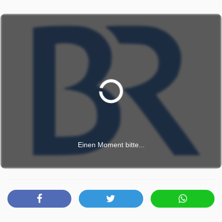
Benzinpreis in inflationäre Höhen, nationale Ölreserven
werden freigegeben und die ökonomische Zukunft ist auch
in Bayern ungewiss. Viele fragen sich: Wie drastisch
werden uns die Folgen von Trumps Iran-Krieg treffen? Die
Internationale Energieagentur schlägt vor, Tempolimits
einzuführen, Autofahrten und Flugreisen einzuschränken
und im Homeoffice zu arbeiten, um Öl und Gas zu sparen.
Doch seit Corona reagieren die Menschen empfindlich,
wenn man in ihr Privatleben hineinregiert. Sind die Bayern
noch offen für Krisenmanagement? Gewalt gegen Frauen:
Hilfsanbieter bangen um Finanzierung Die Vorwürfe von
Collien Fernandes gegen ihren Ex-Mann Christian Ulmen
Einen Moment bitte...
haben ein Beben ausgelöst. In Berlin demonstrierten am
Wochenende Tausende für den besseren Schutz von
Frauen, Justizministerin Hubig will ein Gesetz gegen
digitale Gewalt "zügig umsetzen". Und zur gleichen Zeit
müssen Frauenhäuser um ihr Fortbestehen bangen. Denn
ausgerechnet, seitdem das neue Gewalthilfegesetz einen