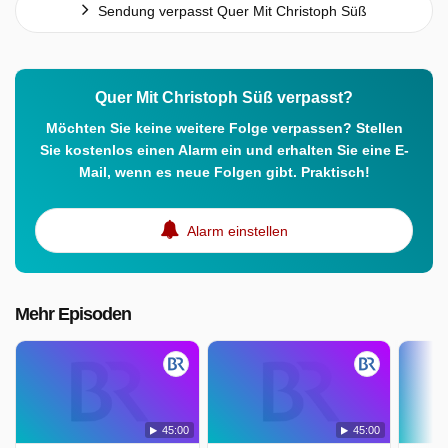
Sendung verpasst Quer Mit Christoph Süß
Mittelschule Eichendorff? Geht mal wieder leer aus. Und
das, obwohl sie den Deutschen Schulpreis 2023
gewonnen hat, Gebäude wie Gelände dringend
sanierungsbedürftig sind und für den Ganztagsbetrieb
Quer Mit Christoph Süß verpasst?
tauglich gemacht werden müssten. Eine Investition, die
Möchten Sie keine weitere Folge verpassen? Stellen
sich eigentlich mehr als lohnen würde, denn in Bayerns
Sie kostenlos einen Alarm ein und erhalten Sie eine E-
Mittelschule schlummert
Mail, wenn es neue Folgen gibt. Praktisch!
Quer Mit Christoph Süß wurde auf BR ausgestrahlt am
Alarm einstellen
Sonntag 29 März 2026, 12:00 Uhr.
Mehr Episoden
45:00
45:00