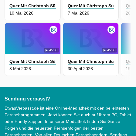
Quer Mit Christoph Süß
Quer Mit Christoph Süß
Quer
10 Mai 2026
7 Mai 2026
26 Ap
45:00
45:00
Quer Mit Christoph Süß
Quer Mit Christoph Süß
Quer
3 Mai 2026
30 April 2026
19 Ap
Sendung verpasst?
EtwasVerpasst.de ist eine Online-Mediathek mit den beliebtesten
Fernsehprogrammen. Jetzt können Sie auch auf Ihrem PC, Tablet
oder Handy zappen. In unserer Mediathek finden Sie Ganze
Folgen und die neuesten Fernsehfolgen der besten
Fernsehserien. Von allen Deutschen Fernsehsendern. Sendung