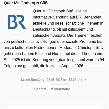
Quer Mit Christoph Süß
Rechtsanspruch auf Schutz und Beratung für betroffene
Frauen und ihre Kinder formuliert, verzetteln sich
Quer Mit Christoph Süß ist eine
Kommunen, Länder und Bund in einem
informative Sendung auf BR. Behandelt
Finanzierungsstreit. Für die Ewigkeit: Das Grab, das man
aktuelle und gesellschaftliche Themen in
nicht mehr loswird Ein Rentnerehepaar aus Flintsbach am
Deutschland, oft mit kritischem und
Inn bei Rosenheim möchte gerne dort beerdigt werden, wo
satirischem Ansatz. Die Themen reichen
es wohnt. Ein altes Familiengrab in Amberg, über zwei
von politischen Entwicklungen über soziale Probleme bis
Autostunden entfernt, wollen sie deshalb aufgeben. Vom
hin zu kulturellen Phänomenen. Moderator Christoph Süß
Friedhofsamt kommt darauf eine hohe Rechnung: 23.000
geht mit scharfem Blick und Humor auf diese Themen ein.
Euro sollen sie bezahlen, um das Grab an die Stadt
Seit 2025 ist die Sendung verfügbar. Insgesamt wurden 94
Amberg abzugeben, denn es ist denkmalgeschützt. Und
Folgen ausgestrahlt, die letzte im August 2026.
damit kann man es nicht einfach auflösen, sondern muss
es pflegen - bis in alle Ewigkeit. Ob man nun will oder
Letzte Sendung:
02-08-2026 um 12:00 Uhr
nicht. Stiefkind Mittelschule? Die vergessenen Fachkräfte
Genres:
Informativ
von morgen Ein kleiner Geldsegen regnet auf Erlangen
herab, denn für rund 23 Millionen Euro soll das
Humanistische Gymnasium Fridericianum saniert werden,
wie vor ihm schon fünf weitere Gymnasien. Und die