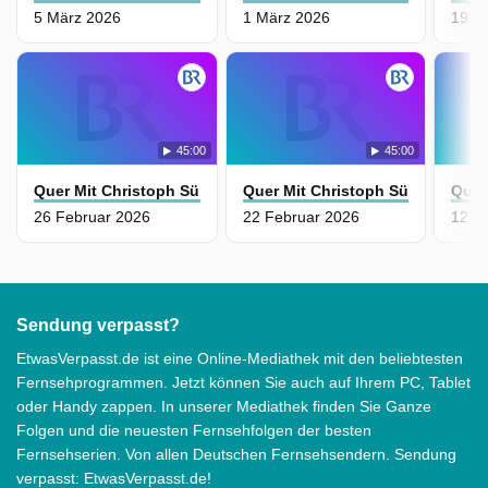
5 März 2026
1 März 2026
19 F
45:00
45:00
Quer Mit Christoph Süß
Quer Mit Christoph Süß
Quer
26 Februar 2026
22 Februar 2026
12 F
Sendung verpasst?
EtwasVerpasst.de ist eine Online-Mediathek mit den beliebtesten
Fernsehprogrammen. Jetzt können Sie auch auf Ihrem PC, Tablet
oder Handy zappen. In unserer Mediathek finden Sie Ganze
Folgen und die neuesten Fernsehfolgen der besten
Fernsehserien. Von allen Deutschen Fernsehsendern. Sendung
verpasst: EtwasVerpasst.de!