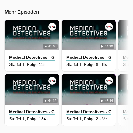
Mehr Episoden
44:40
44:30
Medical Detectives - Geheimnisse Der Gerichtsmedizin
Medical Detectives - Geheimniss
Medi
Staffel 1, Folge 118 - In Schuss und Asche
Staffel 1, Folge 6 - Explosive Botschaft
44:42
45:44
Medical Detectives - Geheimnisse Der Gerichtsmedizin
Medical Detectives - Geheimniss
Medi
Staffel 1, Folge 134 - Ein falsches Wort
Staffel 1, Folge 2 - Verräterische Abdrücke