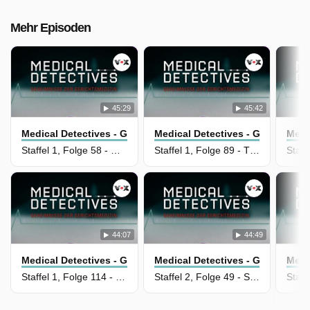
Mehr Episoden
45:29
45:42
Medical Detectives - Geheimnisse Der Gerichtsmedizin
Medical Detectives - Geheimniss
Medi
Staffel 1, Folge 58 - Die bessere Hälfte
Staffel 1, Folge 89 - Tödliche Gefahr
44:07
44:49
Medical Detectives - Geheimnisse Der Gerichtsmedizin
Medical Detectives - Geheimniss
Medi
Staffel 1, Folge 114 - Tödliche Bündnisse
Staffel 2, Folge 49 - Süßes Gift