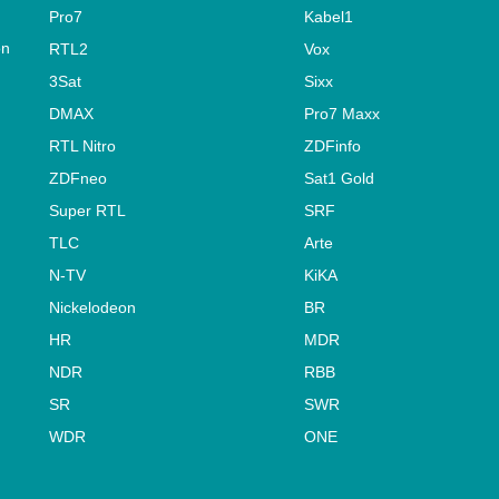
Pro7
Kabel1
on
RTL2
Vox
3Sat
Sixx
DMAX
Pro7 Maxx
RTL Nitro
ZDFinfo
ZDFneo
Sat1 Gold
Super RTL
SRF
TLC
Arte
N-TV
KiKA
Nickelodeon
BR
HR
MDR
NDR
RBB
SR
SWR
WDR
ONE