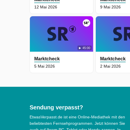
Pelzankäufer bieten viel Geld für Oma
12 Mai 2026
9 Mai 2026
alten Nerz. Das Angebot dient jedoch o
nur als Lockmittel: In Wirklichkeit geht
es um Gold. Vor Abzocke wird von
Verbraucherschützern und der Polizei
ausdrücklich gewarnt.
45:00
Marktcheck
Marktcheck
Marktcheck wurde auf SR ausgestrahlt
5 Mai 2026
2 Mai 2026
am Dienstag 7 April 2026, 20:15 Uhr.
Sendung verpasst?
EtwasVerpasst.de ist eine Online-Mediathek mit den
beliebtesten Fernsehprogrammen. Jetzt können Sie
auch auf Ihrem PC, Tablet oder Handy zappen. In