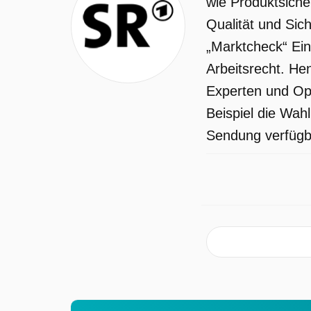
wie Produktsiche
umgehen: vertrauen oder vermeiden?
Qualität und Sic
Dampfbügeleisen im Test: Welches
„Marktcheck“ Ein
glättet am besten? Die Wäsche wird
Arbeitsrecht. He
glatter, auch in noch in kürzerer Zeit:
Experten und Op
Das sind die Hauptgründe, warum
Beispiel die Wah
Verbraucher ihre Wäsche vorwiegend
Sendung verfügba
mit Dampfbügeleisen bügeln. Die
Matktcheck-Redaktion schickt fünf
Bügeleisen der leistungsstärkeren Sort
mit rund 3.000 Watt ins Labor. Wie
langlebig sind sie? Wie gut ist die
Dampfleistung? Und: Wie werden sich
die Dampfbügeleisen im Praxistest
schlagen? Marktcheck klopft ab: