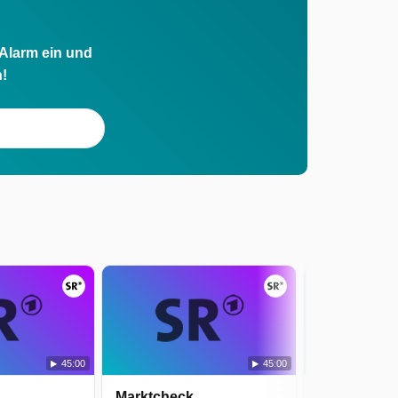
 Alarm ein und
h!
45:00
45:00
Marktcheck
Marktcheck