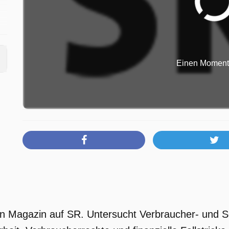
Einen Moment b
t
r
ein Magazin auf SR. Untersucht Verbraucher- und