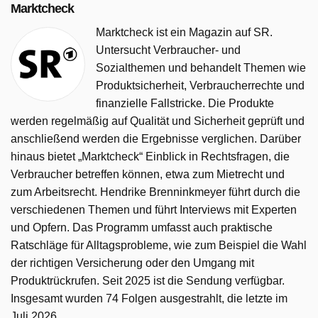
Marktcheck
Aber diese Heizmethode hat ein großes Problem: Die
Anbieter sind örtliche Monopolisten. Die Kunden können
Marktcheck ist ein Magazin auf SR.
nicht wechseln. Und das schlägt sich in den Preisen
Untersucht Verbraucher- und
nieder. Die sind so hoch, dass bereits Sammelklagen
Sozialthemen und behandelt Themen wie
gegen mehrere Anbieter laufen. Die Politik setzt trotzdem
Produktsicherheit, Verbraucherrechte und
auf die Fernwärme. Bis zum Sommer müssen die
finanzielle Fallstricke. Die Produkte
deutschen Großstädte (kleinere Städte haben länger Zeit)
werden regelmäßig auf Qualität und Sicherheit geprüft und
eine Wärmeplanung vorlegen, die unter anderem
anschließend werden die Ergebnisse verglichen. Darüber
aufzeigen soll, wo theoretisch in Zukunft Fernwärme
hinaus bietet „Marktcheck“ Einblick in Rechtsfragen, die
möglich wäre. Einige Kommunen bauen ihr
Verbraucher betreffen können, etwa zum Mietrecht und
Fernwärmenetz aber jetzt schon kräftig aus. Droht vielen
zum Arbeitsrecht. Hendrike Brenninkmeyer führt durch die
von uns richtig teure Energie ohne Chance auf
verschiedenen Themen und führt Interviews mit Experten
Anbieterwechsel?
und Opfern. Das Programm umfasst auch praktische
Ratschläge für Alltagsprobleme, wie zum Beispiel die Wahl
Marktcheck wurde auf SR ausgestrahlt am Dienstag 19
der richtigen Versicherung oder den Umgang mit
Mai 2026, 20:15 Uhr.
Produktrückrufen. Seit 2025 ist die Sendung verfügbar.
Insgesamt wurden 74 Folgen ausgestrahlt, die letzte im
Juli 2026.