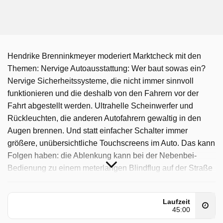
Hendrike Brenninkmeyer moderiert Marktcheck mit den
Themen: Nervige Autoausstattung: Wer baut sowas ein?
Nervige Sicherheitssysteme, die nicht immer sinnvoll
funktionieren und die deshalb von den Fahrern vor der
Fahrt abgestellt werden. Ultrahelle Scheinwerfer und
Rückleuchten, die anderen Autofahrern gewaltig in den
Augen brennen. Und statt einfacher Schalter immer
größere, unübersichtliche Touchscreens im Auto. Das kann
Folgen haben: die Ablenkung kann bei der Nebenbei-
Bedienung zu einem meterlangen Blindflug auf der Straße
führen. Die Autoindustrie baut immer mehr Sachen ein, die
vielen Verkehrsteilnehmern gewaltig auf den Wecker
Laufzeit
gehen und die manche Experten ratlos zurücklassen.
45:00
Warum machen die das? Trinkflaschen im Labortest Egal