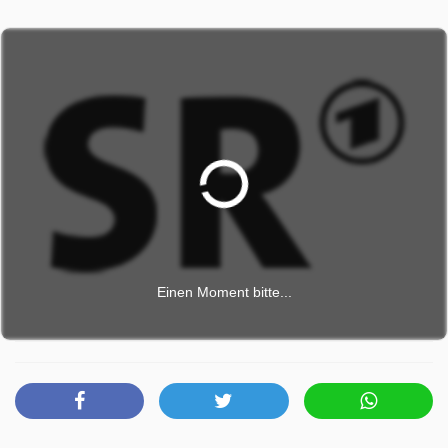
ob beim Sport, Shoppen, in der Schule oder Uni –
Trinkflaschen sind für viele unverzichtbare Alltagsbegleiter.
Es gibt sie aus vielen verschiedenen Materialien. Doch ist
es egal, ob man Flaschen aus Edelstahl oder Kunststoff
nimmt? Welche Vorteile hat welches Material? Und kann
man bei allen Flaschen seine Getränke wirklich
schadstofffrei genießen? Marktcheck isst gut: Günstig gut
grillen Die Grillsaison ist in vollem Gange – nur die
Fleischpreise können den Appetit verderben. Gerade
Rindfleisch ist deutlich teurer geworden. Aber ein Rind
besteht ja nicht nur aus Filet, Hüfte oder Rumpsteak.
Andere Stücke sind weniger bekannt, günstiger und auch
Einen Moment bitte...
sehr lecker. Und richtig behandelt werden sie auch schön
zart. Wir zeigen, auf welche Side Cuts man den Metzger
ansprechen sollte, wenn man günstige gut Steak essen
will. Außerdem: Tolle Rezepte für Vorspeisen und
Beilagen. Der Fernwärme ausgeliefert Als Alternative zur
Wärmepumpe wird immer wieder die Fernwärme genannt.