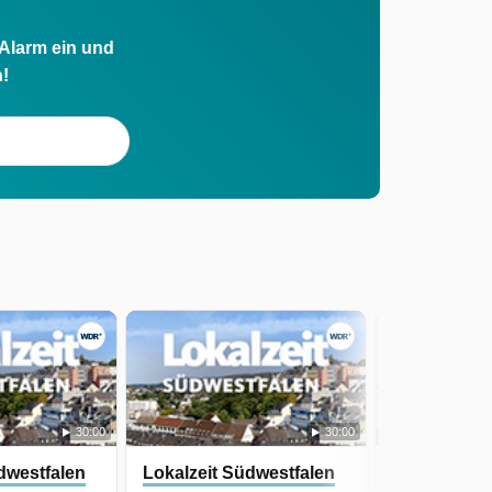
 Alarm ein und
h!
30:00
30:00
dwestfalen
Lokalzeit Südwestfalen
Lokalzeit S