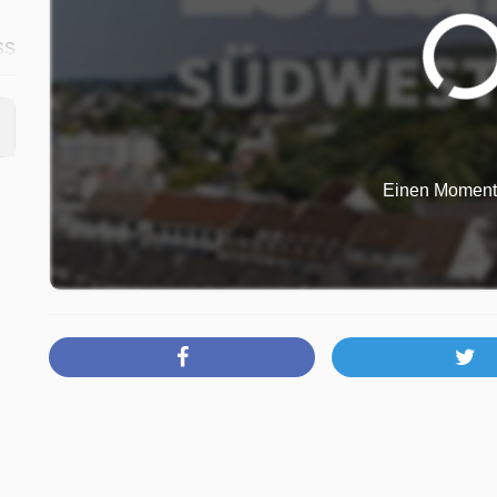
ss
e
R
Einen Moment b