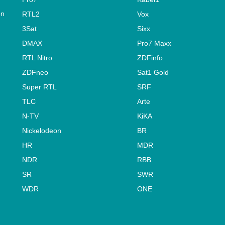
on
RTL2
Vox
3Sat
Sixx
DMAX
Pro7 Maxx
RTL Nitro
ZDFinfo
ZDFneo
Sat1 Gold
Super RTL
SRF
TLC
Arte
N-TV
KiKA
Nickelodeon
BR
HR
MDR
NDR
RBB
SR
SWR
WDR
ONE