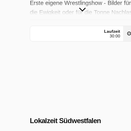
Erste eigene Wrestlingshow - Bilder für
die Ewigkeit oder für die Tonne Nachla
eines Künstlers - Kinositze für Zuhaus
- Wetter
Laufzeit
30:00
Lokalzeit Südwestfalen wurde auf WD
ausgestrahlt am Dienstag 20 Januar
2026, 05:50 Uhr.
Lokalzeit Südwestfalen