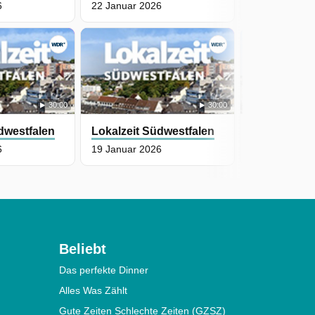
6
22 Januar 2026
21 Januar 20
30:00
30:00
dwestfalen
Lokalzeit Südwestfalen
Lokalzeit S
6
19 Januar 2026
16 Januar 20
Beliebt
Das perfekte Dinner
Alles Was Zählt
Gute Zeiten Schlechte Zeiten (GZSZ)