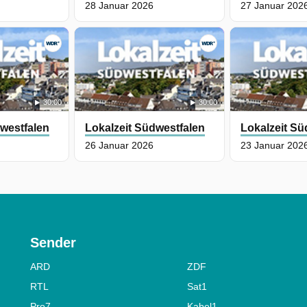
28 Januar 2026
27 Januar 202
30:00
30:00
dwestfalen
Lokalzeit Südwestfalen
Lokalzeit Sü
26 Januar 2026
23 Januar 202
Sender
ARD
ZDF
RTL
Sat1
Pro7
Kabel1