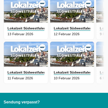
30:00
30:00
Lokalzeit Südwestfalen
Lokalzeit Südwestfalen
Loka
13 Februar 2026
12 Februar 2026
9 Fe
30:00
30:00
Lokalzeit Südwestfalen
Lokalzeit Südwestfalen
Loka
11 Februar 2026
10 Februar 2026
6 Fe
Sendung verpasst?