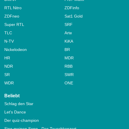
RTL Nitro
ZDFinfo
ZDFneo
Sat1 Gold
Super RTL
SRF
TLC
Arte
N-TV
KiKA
Nickelodeon
BR
HR
MDR
NDR
RBB
SR
SWR
WDR
ONE
Beliebt
Schlag den Star
Let's Dance
Der quiz-champion
Sing meinen Song - Das Tauschkonzert