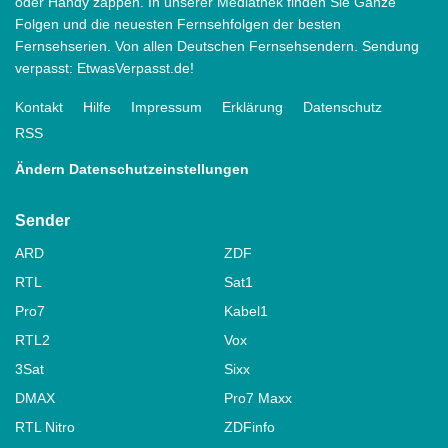
oder Handy zappen. In unserer Mediathek finden Sie Ganze
Folgen und die neuesten Fernsehfolgen der besten
Fernsehserien. Von allen Deutschen Fernsehsendern. Sendung
verpasst: EtwasVerpasst.de!
Kontakt
Hilfe
Impressum
Erklärung
Datenschutz
RSS
Ändern Datenschutzeinstellungen
Sender
ARD
ZDF
RTL
Sat1
Pro7
Kabel1
RTL2
Vox
3Sat
Sixx
DMAX
Pro7 Maxx
RTL Nitro
ZDFinfo