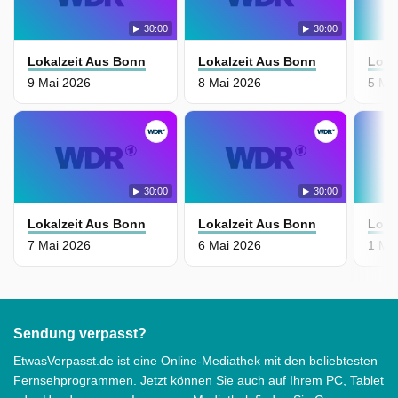
30:00
30:00
Lokalzeit Aus Bonn
Lokalzeit Aus Bonn
Loka
9 Mai 2026
8 Mai 2026
5 Ma
30:00
30:00
Lokalzeit Aus Bonn
Lokalzeit Aus Bonn
Loka
7 Mai 2026
6 Mai 2026
1 Ma
Sendung verpasst?
EtwasVerpasst.de ist eine Online-Mediathek mit den beliebtesten
Fernsehprogrammen. Jetzt können Sie auch auf Ihrem PC, Tablet