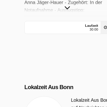
Anna Jäger-Hauer - Zugehört: In der
Notaufnahme - Ausflugstipp:
Freilichtmuseum Lindlar - Wetter
Laufzeit
Lokalzeit Aus Bonn wurde auf WDR
30:00
ausgestrahlt am Freitag 17 April 2026,
06:20 Uhr.
Lokalzeit Aus Bonn
Lokalzeit Aus Bo