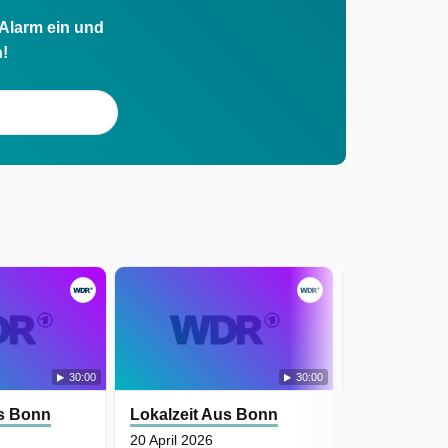
 Alarm ein und
h!
30:00
30:00
us Bonn
Lokalzeit Aus Bonn
Lokalzeit A
20 April 2026
18 April 2026