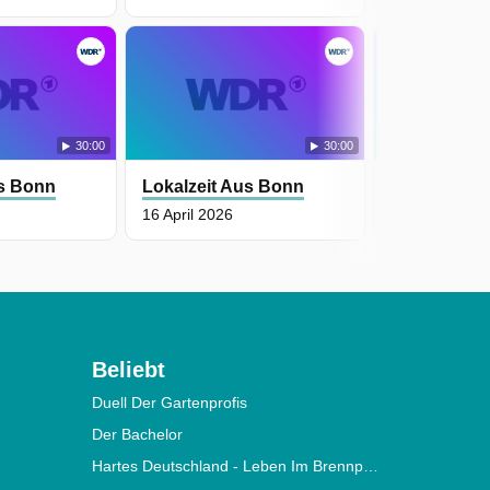
30:00
30:00
us Bonn
Lokalzeit Aus Bonn
Lokalzeit A
16 April 2026
15 April 2026
Beliebt
Duell Der Gartenprofis
Der Bachelor
Hartes Deutschland - Leben Im Brennpunkt