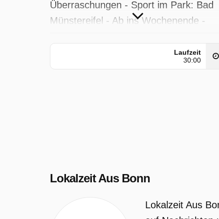
Überraschungen - Sport im Park: Bad
Münstereifel - Ab ins Wochenende -
Google-Sehenswürdigkeit zu Hause:
Leuchtturm im Garten - Wetter
Laufzeit
30:00
Lokalzeit Aus Bonn wurde auf WDR
ausgestrahlt am Donnerstag 30 April
2026, 06:20 Uhr.
Lokalzeit Aus Bonn
Lokalzeit Aus Bo