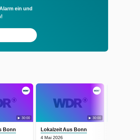
 Alarm ein und
h!
30:00
30:00
us Bonn
Lokalzeit Aus Bonn
Lokalzeit A
4 Mai 2026
1 Mai 2026