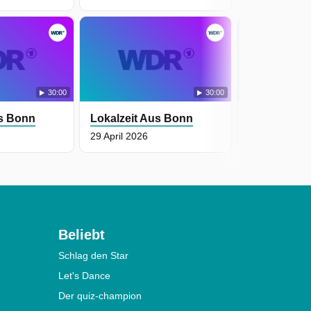
30:00
30:00
us Bonn
Lokalzeit Aus Bonn
Lokalzeit A
29 April 2026
28 April 2026
Beliebt
Schlag den Star
Let's Dance
Der quiz-champion