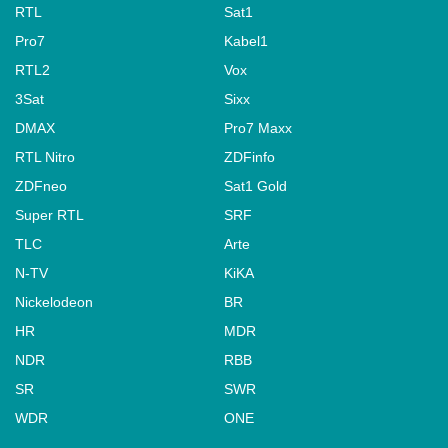
RTL
Sat1
Pro7
Kabel1
RTL2
Vox
3Sat
Sixx
DMAX
Pro7 Maxx
RTL Nitro
ZDFinfo
ZDFneo
Sat1 Gold
Super RTL
SRF
TLC
Arte
N-TV
KiKA
Nickelodeon
BR
HR
MDR
NDR
RBB
SR
SWR
WDR
ONE