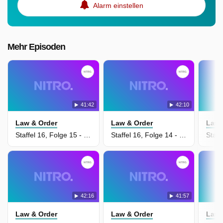
Alarm einstellen
Mehr Episoden
41:42
42:10
Law & Order
Law & Order
Law 
Staffel 16, Folge 15 - Sohn des Bösen
Staffel 16, Folge 14 - Nicht nur Illusionen sterben
42:16
41:57
Law & Order
Law & Order
Law 