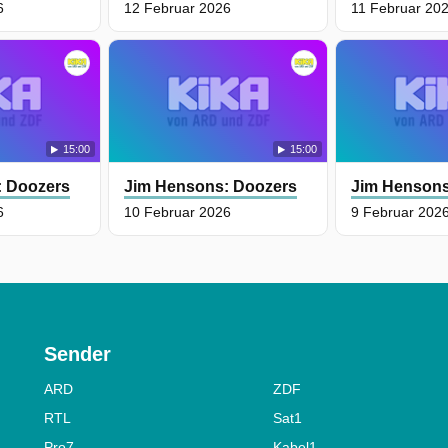
6
12 Februar 2026
11 Februar 20
15:00
15:00
: Doozers
Jim Hensons: Doozers
Jim Hensons
6
10 Februar 2026
9 Februar 202
Sender
ARD
ZDF
RTL
Sat1
Pro7
Kabel1