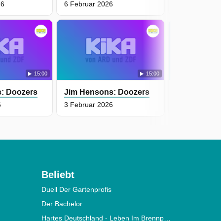
26
6 Februar 2026
5 Februar 20
15:00
15:00
: Doozers
Jim Hensons: Doozers
Jim Henson
6
3 Februar 2026
2 Februar 20
Beliebt
Duell Der Gartenprofis
Der Bachelor
Hartes Deutschland - Leben Im Brennpunkt