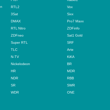
on
RTL2
Vox
3Sat
Sixx
DMAX
Pro7 Maxx
RTL Nitro
ZDFinfo
ZDFneo
Sat1 Gold
Super RTL
SRF
TLC
Arte
N-TV
KiKA
Nickelodeon
BR
HR
MDR
NDR
RBB
SR
SWR
WDR
ONE