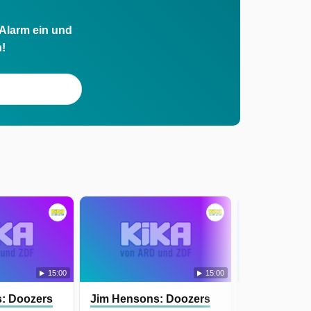
 Alarm ein und
h!
15:00
15:00
: Doozers
Jim Hensons: Doozers
Jim Henson