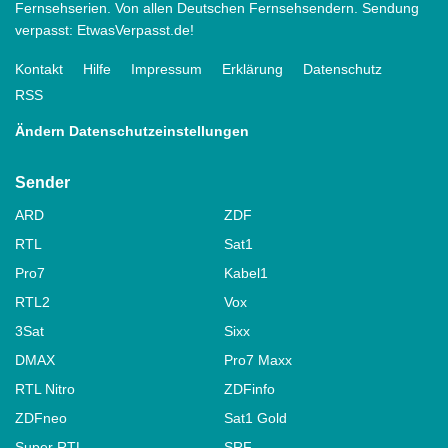
Fernsehserien. Von allen Deutschen Fernsehsendern. Sendung
verpasst: EtwasVerpasst.de!
Kontakt
Hilfe
Impressum
Erklärung
Datenschutz
RSS
Ändern Datenschutzeinstellungen
Sender
ARD
ZDF
RTL
Sat1
Pro7
Kabel1
RTL2
Vox
3Sat
Sixx
DMAX
Pro7 Maxx
RTL Nitro
ZDFinfo
ZDFneo
Sat1 Gold
Super RTL
SRF