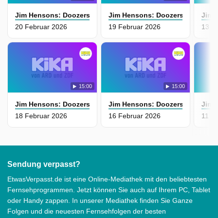
Jim Hensons: Doozers
Jim Hensons: Doozers
Jim 
20 Februar 2026
19 Februar 2026
13 F
15:00
15:00
Jim Hensons: Doozers
Jim Hensons: Doozers
Jim 
18 Februar 2026
16 Februar 2026
11 F
Sendung verpasst?
EtwasVerpasst.de ist eine Online-Mediathek mit den beliebtesten
Fernsehprogrammen. Jetzt können Sie auch auf Ihrem PC, Tablet
oder Handy zappen. In unserer Mediathek finden Sie Ganze
Folgen und die neuesten Fernsehfolgen der besten