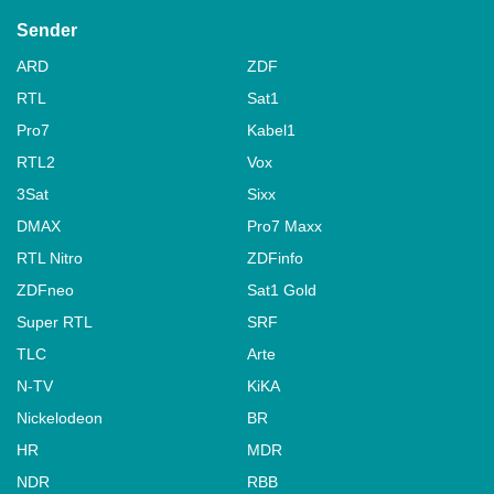
Sender
ARD
ZDF
RTL
Sat1
Pro7
Kabel1
RTL2
Vox
3Sat
Sixx
DMAX
Pro7 Maxx
RTL Nitro
ZDFinfo
ZDFneo
Sat1 Gold
Super RTL
SRF
TLC
Arte
N-TV
KiKA
Nickelodeon
BR
HR
MDR
NDR
RBB