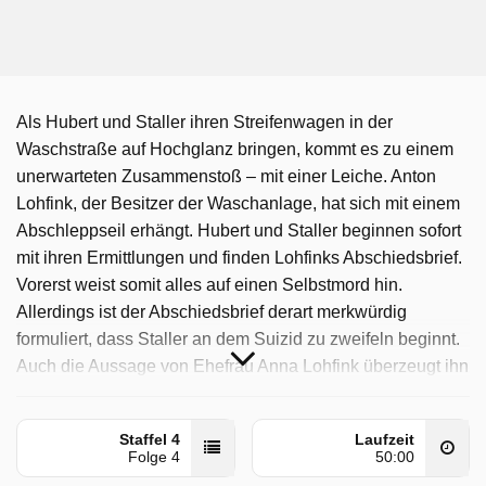
Als Hubert und Staller ihren Streifenwagen in der
Waschstraße auf Hochglanz bringen, kommt es zu einem
unerwarteten Zusammenstoß – mit einer Leiche. Anton
Lohfink, der Besitzer der Waschanlage, hat sich mit einem
Abschleppseil erhängt. Hubert und Staller beginnen sofort
mit ihren Ermittlungen und finden Lohfinks Abschiedsbrief.
Vorerst weist somit alles auf einen Selbstmord hin.
Allerdings ist der Abschiedsbrief derart merkwürdig
formuliert, dass Staller an dem Suizid zu zweifeln beginnt.
Auch die Aussage von Ehefrau Anna Lohfink überzeugt ihn
nicht im Geringsten. Und tatsächlich bestätigt sich nach der
Obduktion Stallers Verdacht: Pathologin Dr. Anja Licht
Staffel 4
Laufzeit
findet heraus, dass das Opfer zunächst mit Rattengift
Folge 4
50:00
betäubt und dann erhängt worden war, was schließlich zu