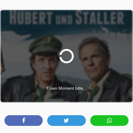
seinem Tode führte. Polizeirat Girwidz passt dieser
Mordfall gerade gar nicht in den Kram. Zum einen möchte
er nicht, dass die Ermittlungen gegen Anna Lohfink an die
Öffentlichkeit geraten, da sie mitten im Wahlkampf um den
Posten als Stadträtin steht. Und zum anderen sähe er es
viel lieber, wenn Hubert und Staller gegen den Dieb seines
eigenen Privatwagens ermitteln würden. Die beiden
ermitteln zwar hartnäckig weiter, tappen aber weiterhin
völlig im Dunkeln. Lohfinks Witwe können sie einfach
nichts nachweisen. Sie kommen erst auf eine heiße Spur,
als sie einen ehemaligen Automechaniker aus Lohfinks
Werkstatt ausfindig machen. Der verrät ihnen, dass sowohl
Einen Moment bitte...
in Lohfinks Werkstatt als auch in seiner Ehe so einiges im
Argen lag …
Hubert und Staller wurde auf WDR ausgestrahlt am
Montag 15 Juni 2026, 14:20 Uhr. Diese Folge wurde zuerst
am Donnerstag 15 Januar 2026 gepostet.