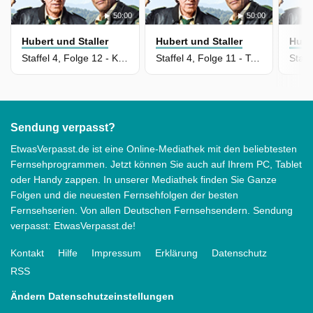
50:00
50:00
Hubert und Staller
Hubert und Staller
Hube
Staffel 4, Folge 12 - Klinisch tot
Staffel 4, Folge 11 - Tod an Loch 6
Sendung verpasst?
EtwasVerpasst.de ist eine Online-Mediathek mit den beliebtesten
Fernsehprogrammen. Jetzt können Sie auch auf Ihrem PC, Tablet
oder Handy zappen. In unserer Mediathek finden Sie Ganze
Folgen und die neuesten Fernsehfolgen der besten
Fernsehserien. Von allen Deutschen Fernsehsendern. Sendung
verpasst: EtwasVerpasst.de!
Kontakt
Hilfe
Impressum
Erklärung
Datenschutz
RSS
Ändern Datenschutzeinstellungen