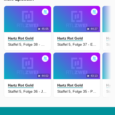
45:05
44:27
Hartz Rot Gold
Hartz Rot Gold
Hart
Staffel 5, Folge 38 - Der berühmte Vater
Staffel 5, Folge 37 - Endlich wieder Geld
44:02
43:13
Hartz Rot Gold
Hartz Rot Gold
Hart
Staffel 5, Folge 36 - Junge oder Mädchen?
Staffel 5, Folge 35 - Party, Party