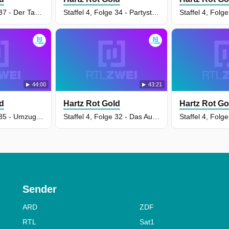
Staffel 4, Folge 37 - Der Tag der Hochzeit
Staffel 4, Folge 34 - Partystimmung im Schalke Haus
44:00
43:21
ld
Hartz Rot Gold
Hartz Rot Go
Staffel 4, Folge 35 - Umzugspläne
Staffel 4, Folge 32 - Das Aufgebot
Sender
ARD
ZDF
RTL
Sat1