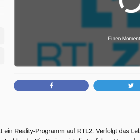
am
Einen Moment b
st ein Reality-Programm auf RTL2. Verfolgt das L