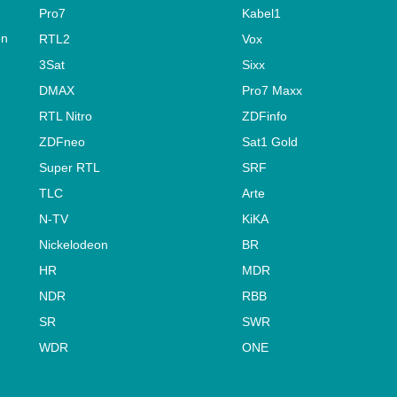
Pro7
Kabel1
on
RTL2
Vox
3Sat
Sixx
DMAX
Pro7 Maxx
RTL Nitro
ZDFinfo
ZDFneo
Sat1 Gold
Super RTL
SRF
TLC
Arte
N-TV
KiKA
Nickelodeon
BR
HR
MDR
NDR
RBB
SR
SWR
WDR
ONE