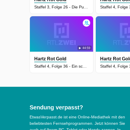
Staffel 3, Folge 26 - Die Punks in Berlin
44:59
Hartz Rot Gold
Hartz Rot Go
Staffel 4, Folge 36 - Ein schwerer Verlust
Sendung verpasst?
EtwasVerpasst.de ist eine Online-Mediathek mit den
beliebtesten Fernsehprogrammen. Jetzt können Sie
auch auf Ihrem PC, Tablet oder Handy zappen. In