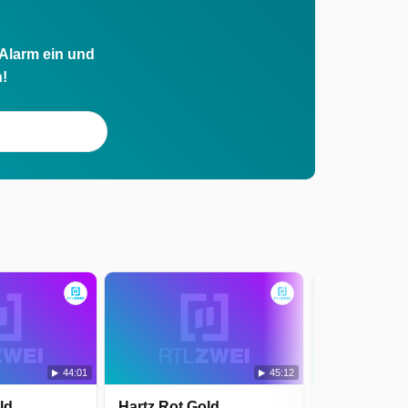
 Alarm ein und
h!
44:01
45:12
ld
Hartz Rot Gold
Hartz Rot G