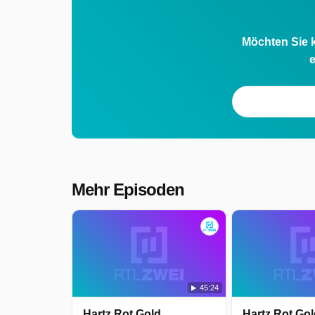
Möchten Sie k
e
Mehr Episoden
45:24
Hartz Rot Gold
Hartz Rot Go