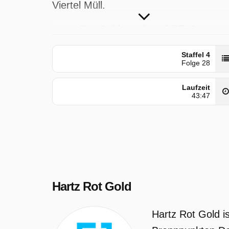
Viertel Müll.
Hartz Rot Gold wurde auf RTL2
ausgestrahlt am Freitag 8 Mai 2026,
Staffel 4
17:05 Uhr. Diese Folge wurde zuerst 
Folge 28
Montag 10 November 2025 gepostet.
Laufzeit
43:47
Hartz Rot Gold
Hartz Rot Gold i