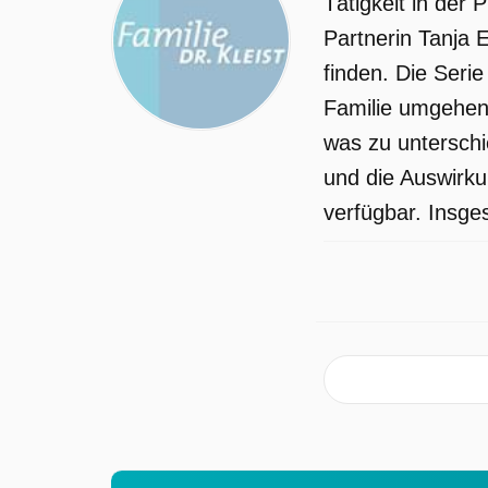
Tätigkeit in der
sich vor Freude, bis eine schwere
Partnerin Tanja 
Komplikation das Leben von Mutter un
finden. Die Serie
Kind zu gefährden droht. Auch wenn
Familie umgehen
sich die Wogen in der Villa geglättet
was zu unterschie
haben, hadert Lotte noch immer mit
und die Auswirku
dem Umzug nach Eisenach. Tanja
verfügbar. Insge
realisiert, dass sie gerne endgültig mit
Christian zusammenziehen würde, doc
gleichzeitig will sie das nicht über den
Kopf ihrer Tochter hinweg entscheiden.
Schließlich schafft Piwi es, Lotte mit
ihrer neuen Heimat zu versöhnen,
indem er sie mit zum Drachenfliegen
nimmt. Hier lernt sie nicht nur Eisenac