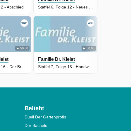
e 2 - Abschied
Staffel 6, Folge 12 - Neues Leben
Staffel 7, Fol
50:00
50:00
leist
Familie Dr. Kleist
Familie Dr. 
Staffel 7, Folge 16 - Der Brautstrauß
Staffel 7, Folge 13 - Handwerkerehre
Beliebt
Duell Der Gartenprofis
Der Bachelor