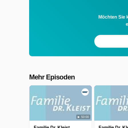
von oben, sondern auch ein cooles
neues Hobby kennen.
Möchten Sie k
e
Familie Dr. Kleist wurde auf WDR
ausgestrahlt am Montag 11 Mai 2026,
14:20 Uhr. Diese Folge wurde zuerst 
Freitag 11 Oktober 2024 gepostet.
Mehr Episoden
50:00
Familie Dr. Kleist
Familie Dr. Kl