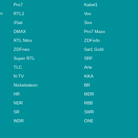
Pro7
Kabel1
on
RTL2
Vox
3Sat
Sixx
DMAX
Pro7 Maxx
RTL Nitro
ZDFinfo
ZDFneo
Sat1 Gold
Super RTL
SRF
TLC
Arte
N-TV
KiKA
Nickelodeon
BR
HR
MDR
NDR
RBB
SR
SWR
WDR
ONE