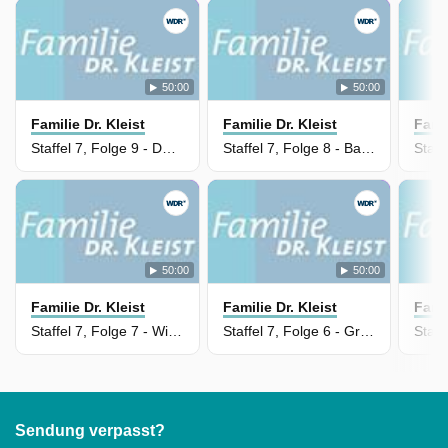
50:00
50:00
Familie Dr. Kleist
Familie Dr. Kleist
Famil
Staffel 7, Folge 9 - Das macht uns nur stärker
Staffel 7, Folge 8 - Banges Warten
50:00
50:00
Familie Dr. Kleist
Familie Dr. Kleist
Famil
Staffel 7, Folge 7 - Wie Hund und Katz
Staffel 7, Folge 6 - Große Kinder, große Probleme
Sendung verpasst?