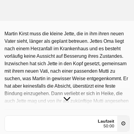
Martin Kirst muss die kleine Jette, die in ihm ihren neuen
Vater sieht, länger als geplant betreuen. Jettes Oma liegt
nach einem Herzanfall im Krankenhaus und es besteht
vorläufig keine Aussicht auf Besserung ihres Zustandes.
Inzwischen hat sich Jette in den Kopf gesetzt, gemeinsam
mit ihrem neuen Vati, nach einer passenden Mutti zu
suchen, was Martin in gewisser Weise entgegenkommt. Er
hat aber keinesfalls die Absicht, überstürzt eine feste
Bindung einzugehen. Dann verliebt er sich in Heike, die
auch Jette mag und von ihr als zukünftige Mutti angesehen
wird. Den beiden zuliebe verzichtet Heike sogar auf einen
mehrjährigen Forschungsaufenthalt im Ausland. Doch im
Laufzeit
alltäglichen Zusammenleben spüren Heike und Martin,
50:00
dass sie trotz aller Zuneigung wohl gar nicht bereit sind,