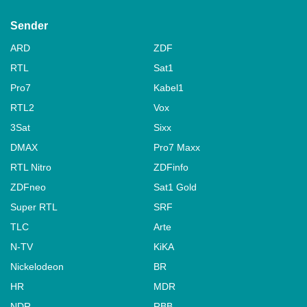
Sender
ARD
ZDF
RTL
Sat1
Pro7
Kabel1
RTL2
Vox
3Sat
Sixx
DMAX
Pro7 Maxx
RTL Nitro
ZDFinfo
ZDFneo
Sat1 Gold
Super RTL
SRF
TLC
Arte
N-TV
KiKA
Nickelodeon
BR
HR
MDR
NDR
RBB