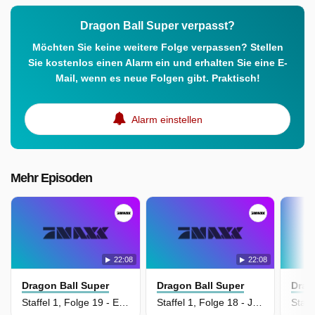
Dragon Ball Super verpasst?
Möchten Sie keine weitere Folge verpassen? Stellen
Sie kostenlos einen Alarm ein und erhalten Sie eine E-
Mail, wenn es neue Folgen gibt. Praktisch!
Alarm einstellen
Mehr Episoden
22:08
22:08
Dragon Ball Super
Dragon Ball Super
Drag
Staffel 1, Folge 19 - Erneute Verzweiflung! Die Auferstehung des bösen Imperators!
Staffel 1, Folge 18 - Jetzt bin ich auch da! Das Training auf Beerus' Planeten kann losgehen!