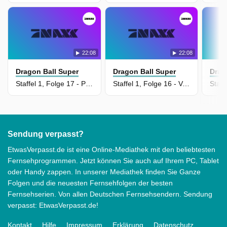
22:08
22:08
Dragon Ball Super
Dragon Ball Super
Drag
Staffel 1, Folge 17 - Pans Geburt! Goku macht eine Trainingsreise!
Staffel 1, Folge 16 - Vegeta wird Schüler? Bezwinge Whis!
Sendung verpasst?
EtwasVerpasst.de ist eine Online-Mediathek mit den beliebtesten
Fernsehprogrammen. Jetzt können Sie auch auf Ihrem PC, Tablet
oder Handy zappen. In unserer Mediathek finden Sie Ganze
Folgen und die neuesten Fernsehfolgen der besten
Fernsehserien. Von allen Deutschen Fernsehsendern. Sendung
verpasst: EtwasVerpasst.de!
Kontakt
Hilfe
Impressum
Erklärung
Datenschutz