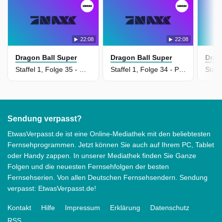
22:08
22:08
Dragon Ball Super
Dragon Ball Super
Drag
Staffel 1, Folge 35 - Wandle den Zorn in Kraft um! Vegeta kämpft mit Volldampf!
Staffel 1, Folge 34 - Piccolo gegen Frost! Lege alles in die Höllenspirale!
Sendung verpasst?
EtwasVerpasst.de ist eine Online-Mediathek mit den beliebtesten
Fernsehprogrammen. Jetzt können Sie auch auf Ihrem PC, Tablet
oder Handy zappen. In unserer Mediathek finden Sie Ganze
Folgen und die neuesten Fernsehfolgen der besten
Fernsehserien. Von allen Deutschen Fernsehsendern. Sendung
verpasst: EtwasVerpasst.de!
Kontakt
Hilfe
Impressum
Erklärung
Datenschutz
RSS