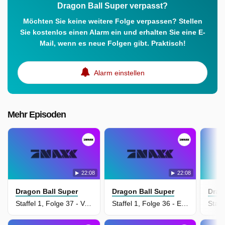
Dragon Ball Super verpasst?
Möchten Sie keine weitere Folge verpassen? Stellen
Sie kostenlos einen Alarm ein und erhalten Sie eine E-
Mail, wenn es neue Folgen gibt. Praktisch!
Alarm einstellen
Mehr Episoden
22:08
22:08
Dragon Ball Super
Dragon Ball Super
Drag
Staffel 1, Folge 37 - Vergesse nie deinen Saiyajin Stolz! Vegeta gegen den Saiyajin aus dem 6. Univers
Staffel 1, Folge 36 - Ein Kampf, härter als gedacht! Vegetas Riesenexplosion des Zorns!