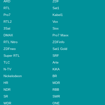
ARD
ZDF
RTL
Sat1
Pro7
Kabel1
RTL2
Vox
3Sat
Sixx
DMAX
Pro7 Maxx
RTL Nitro
ZDFinfo
ZDFneo
Sat1 Gold
Super RTL
SRF
TLC
Arte
N-TV
KiKA
Nickelodeon
BR
HR
MDR
NDR
RBB
SR
SWR
WDR
ONE