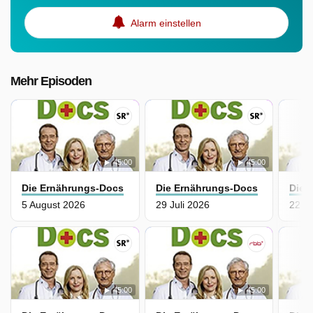
Alarm einstellen
Mehr Episoden
45:00
45:00
Die Ernährungs-Docs
Die Ernährungs-Docs
Die 
5 August 2026
29 Juli 2026
22 Ju
45:00
45:00