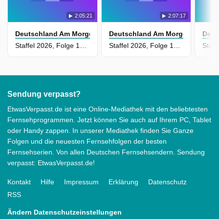
2:05:21
2:07:17
Deutschland Am Morgen
Deutschland Am Morgen
Deut
Staffel 2026, Folge 15 - Sendung vom 26.05.2026
Staffel 2026, Folge 14 - Sendung vom 22.05.2026
Sendung verpasst?
EtwasVerpasst.de ist eine Online-Mediathek mit den beliebtesten
Fernsehprogrammen. Jetzt können Sie auch auf Ihrem PC, Tablet
oder Handy zappen. In unserer Mediathek finden Sie Ganze
Folgen und die neuesten Fernsehfolgen der besten
Fernsehserien. Von allen Deutschen Fernsehsendern. Sendung
verpasst: EtwasVerpasst.de!
Kontakt
Hilfe
Impressum
Erklärung
Datenschutz
RSS
Ändern Datenschutzeinstellungen