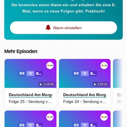
Sie kostenlos einen Alarm ein und erhalten Sie eine E-
Mail, wenn es neue Folgen gibt. Praktisch!
Alarm einstellen
Mehr Episoden
2:18:59
2:02:01
Deutschland Am Morgen
Deutschland Am Morgen
Deut
Folge 25 - Sendung vom 09.06.2026
Folge 24 - Sendung vom 08.06.2026