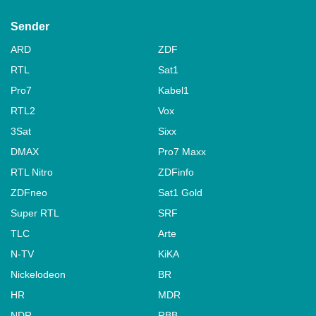
Sender
ARD
ZDF
RTL
Sat1
Pro7
Kabel1
RTL2
Vox
3Sat
Sixx
DMAX
Pro7 Maxx
RTL Nitro
ZDFinfo
ZDFneo
Sat1 Gold
Super RTL
SRF
TLC
Arte
N-TV
KiKA
Nickelodeon
BR
HR
MDR
NDR
RBB