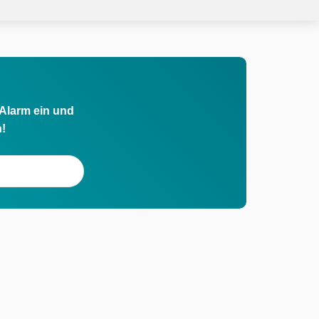
 Alarm ein und
h!