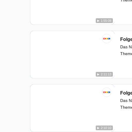
1:55:08
Folg
Das Na
Themen
2:11:13
Folg
Das Na
Themen
2:10:10