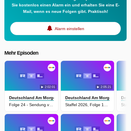
Sie kostenlos einen Alarm ein und erhalten Sie eine E-
Mail, wenn es neue Folgen gibt. Praktisch!
Alarm einstellen
Mehr Episoden
2:02:01
2:05:21
Deutschland Am Morgen
Deutschland Am Morgen
Deut
Folge 24 - Sendung vom 08.06.2026
Staffel 2026, Folge 15 - Sendung vom 26.05.2026