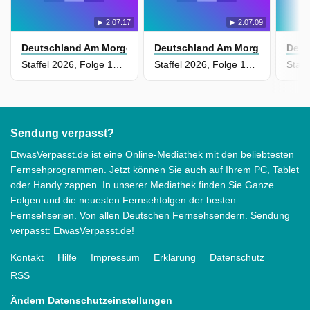
2:07:17
2:07:09
Deutschland Am Morgen
Deutschland Am Morgen
Deut
Staffel 2026, Folge 14 - Sendung vom 22.05.2026
Staffel 2026, Folge 13 - Sendung vom 21.05.2026
Sendung verpasst?
EtwasVerpasst.de ist eine Online-Mediathek mit den beliebtesten
Fernsehprogrammen. Jetzt können Sie auch auf Ihrem PC, Tablet
oder Handy zappen. In unserer Mediathek finden Sie Ganze
Folgen und die neuesten Fernsehfolgen der besten
Fernsehserien. Von allen Deutschen Fernsehsendern. Sendung
verpasst: EtwasVerpasst.de!
Kontakt
Hilfe
Impressum
Erklärung
Datenschutz
RSS
Ändern Datenschutzeinstellungen