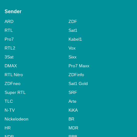
Sender
ARD
ZDF
RTL
Sat1
Pro7
Kabel1
RTL2
Vox
3Sat
Sixx
DMAX
Pro7 Maxx
RTL Nitro
ZDFinfo
ZDFneo
Sat1 Gold
Super RTL
SRF
TLC
Arte
N-TV
KiKA
Nickelodeon
BR
HR
MDR
NDR
RBB