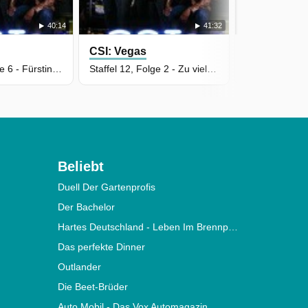
40:14
41:32
CSI: Vegas
CSI: Vegas
Staffel 12, Folge 6 - Fürstin der Schmerzen
Staffel 12, Folge 2 - Zu viele Geständnisse verderben den Mord
Beliebt
Duell Der Gartenprofis
Der Bachelor
Hartes Deutschland - Leben Im Brennpunkt
Das perfekte Dinner
Outlander
Die Beet-Brüder
Auto Mobil - Das Vox Automagazin