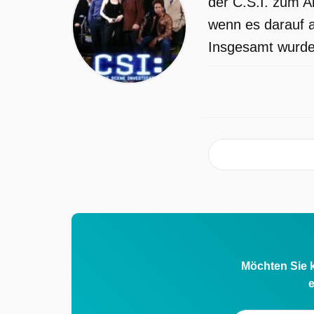
der C.S.I. zum A
wenn es darauf a
Insgesamt wurden
Möchten Sie k
e