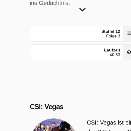
ins Gedächtnis.
CSI: Vegas wurde auf RTL ausgestrahl
am Freitag 10 Juli 2026, 05:20
Staffel 12
Uhr. Diese Folge wurde zuerst am
Folge 3
Dienstag 25 November 2025 gepostet.
Laufzeit
40:53
CSI: Vegas
CSI: Vegas ist e