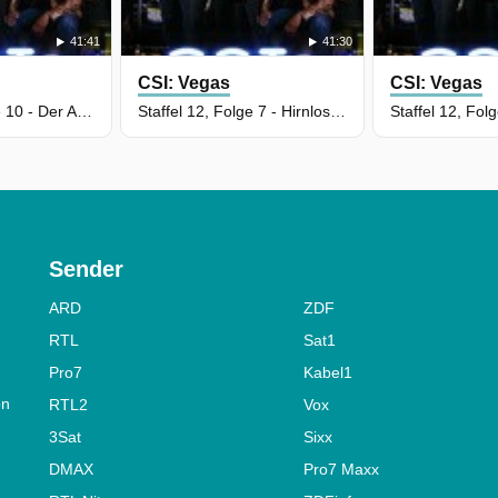
41:41
41:30
CSI: Vegas
CSI: Vegas
Staffel 12, Folge 10 - Der Apfel fault nicht weit vom Stamm
Staffel 12, Folge 7 - Hirnlos in Las Vegas
Sender
ARD
ZDF
RTL
Sat1
Pro7
Kabel1
on
RTL2
Vox
3Sat
Sixx
DMAX
Pro7 Maxx