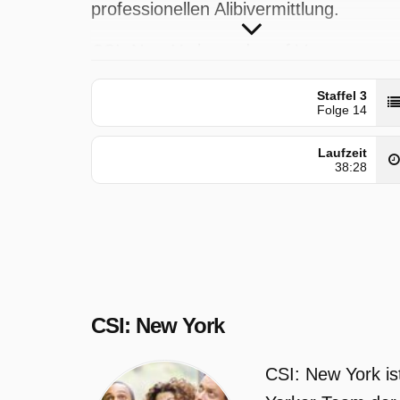
professionellen Alibivermittlung.
CSI: New York wurde auf Vox
ausgestrahlt am Freitag 22 Mai 2026,
Staffel 3
07:00 Uhr. Diese Folge wurde zuerst 
Folge 14
Samstag 13 Juli 2024 gepostet.
Laufzeit
38:28
CSI: New York
CSI: New York is