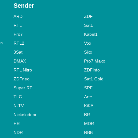
Sender
ARD
ZDF
RTL
Sat1
Pro7
Kabel1
on
RTL2
Vox
3Sat
Sixx
DMAX
Pro7 Maxx
RTL Nitro
ZDFinfo
ZDFneo
Sat1 Gold
Super RTL
SRF
TLC
Arte
N-TV
KiKA
Nickelodeon
BR
HR
MDR
NDR
RBB