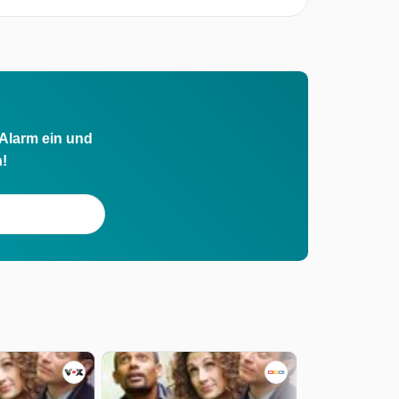
 Alarm ein und
h!