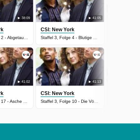
38:09
41:05
rk
CSI: New York
CSI: New Y
Staffel 4, Folge 2 - Abgetaucht
Staffel 3, Folge 4 - Blutige Botschaft
Staffel 3, Folg
41:02
41:13
rk
CSI: New York
CSI: New Y
Staffel 3, Folge 17 - Asche zu Asche
Staffel 3, Folge 10 - Die Vögel