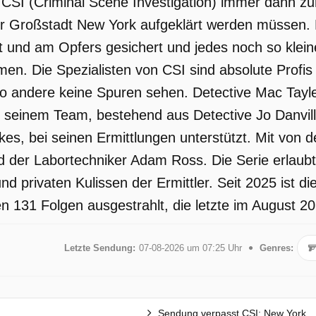
CSI (Criminal Scene Investigation) immer dann z
r Großstadt New York aufgeklärt werden müssen. M
 und am Opfers gesichert und jedes noch so klein
en. Die Spezialisten von CSI sind absolute Profis
o andere keine Spuren sehen. Detective Mac Tayler
n seinem Team, bestehend aus Detective Jo Danvi
es, bei seinen Ermittlungen unterstützt. Mit von de
er Labortechniker Adam Ross. Die Serie erlaubt e
und privaten Kulissen der Ermittler. Seit 2025 ist d
 131 Folgen ausgestrahlt, die letzte im August 20
Letzte Sendung:
07-08-2026 um 07:25 Uhr
Genres:
Sendung verpasst CSI: New York