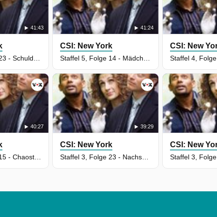
41:43
41:24
k
CSI: New York
CSI: New Yo
Staffel 5, Folge 23 - Schuld und Sühne
Staffel 5, Folge 14 - Mädchenhandel
40:27
39:29
k
CSI: New York
CSI: New Yo
Staffel 5, Folge 15 - Chaostage
Staffel 3, Folge 23 - Nachspiel