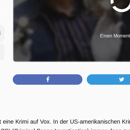
am
Einen Moment b
t eine Krimi auf Vox. In der US-amerikanischen K