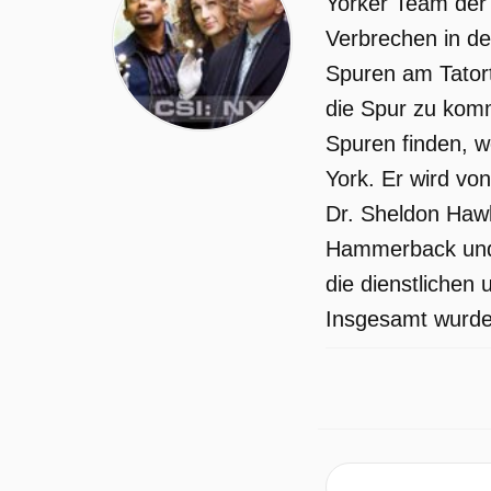
Yorker Team der 
Verbrechen in de
Spuren am Tatort
die Spur zu komm
Spuren finden, w
York. Er wird vo
Dr. Sheldon Hawk
Hammerback und d
die dienstlichen 
Insgesamt wurden