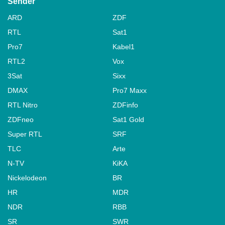
Sender
ARD
ZDF
RTL
Sat1
Pro7
Kabel1
RTL2
Vox
3Sat
Sixx
DMAX
Pro7 Maxx
RTL Nitro
ZDFinfo
ZDFneo
Sat1 Gold
Super RTL
SRF
TLC
Arte
N-TV
KiKA
Nickelodeon
BR
HR
MDR
NDR
RBB
SR
SWR