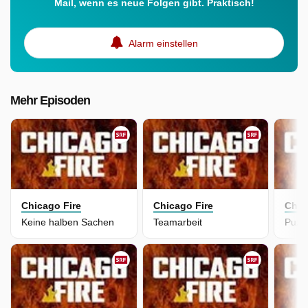
Mail, wenn es neue Folgen gibt. Praktisch!
Alarm einstellen
Mehr Episoden
Chicago Fire
Chicago Fire
Chic
Keine halben Sachen
Teamarbeit
Puzz