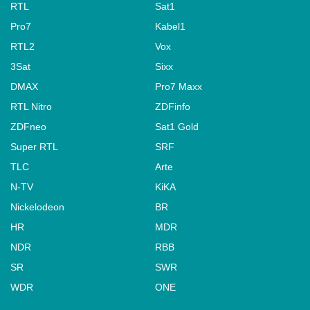
RTL
Sat1
Pro7
Kabel1
RTL2
Vox
3Sat
Sixx
DMAX
Pro7 Maxx
RTL Nitro
ZDFinfo
ZDFneo
Sat1 Gold
Super RTL
SRF
TLC
Arte
N-TV
KiKA
Nickelodeon
BR
HR
MDR
NDR
RBB
SR
SWR
WDR
ONE