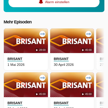
Alarm einstellen
Mehr Episoden
28:00
45:00
BRISANT
BRISANT
BRI
1 Mai 2026
30 April 2026
27 Ap
45:00
45:00
BRISANT
BRISANT
BRI