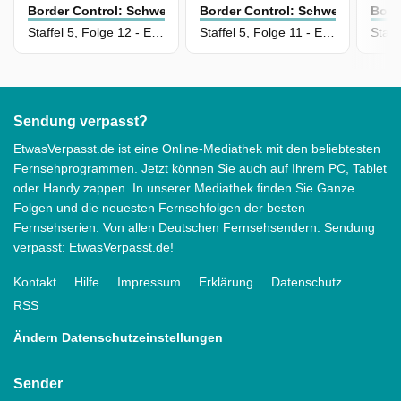
Border Control: Schwedens Grenzschützer
Border Control: Schwedens Gren
Bord
Staffel 5, Folge 12 - Episode 12
Staffel 5, Folge 11 - Episode 11
Sendung verpasst?
EtwasVerpasst.de ist eine Online-Mediathek mit den beliebtesten
Fernsehprogrammen. Jetzt können Sie auch auf Ihrem PC, Tablet
oder Handy zappen. In unserer Mediathek finden Sie Ganze
Folgen und die neuesten Fernsehfolgen der besten
Fernsehserien. Von allen Deutschen Fernsehsendern. Sendung
verpasst: EtwasVerpasst.de!
Kontakt
Hilfe
Impressum
Erklärung
Datenschutz
RSS
Ändern Datenschutzeinstellungen
Sender