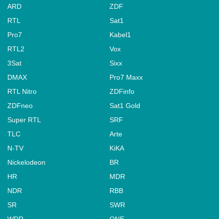
ARD
ZDF
RTL
Sat1
Pro7
Kabel1
RTL2
Vox
3Sat
Sixx
DMAX
Pro7 Maxx
RTL Nitro
ZDFinfo
ZDFneo
Sat1 Gold
Super RTL
SRF
TLC
Arte
N-TV
KiKA
Nickelodeon
BR
HR
MDR
NDR
RBB
SR
SWR
WDR
ONE