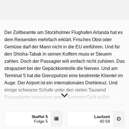
Der Zollbeamte am Stockholmer Flughafen Arlanda hat es
dem Reisenden mehrfach erklärt. Frisches Obst oder
Gemüse darf der Mann nicht in die EU einführen. Und für
den Shisha-Tabak in seinen Koffern muss er Steuern
zahlen. Doch der Passagier will einfach nicht zuhören. Das
strapaziert bei der Gepäckkontrolle die Nerven. Und am
Terminal 5 hat die Grenzpolizei eine bestimmte Klientel im
Auge. Der Airport ist ein internationales Drehkreuz. Und
einige schwarze Schafe unter den vielen Tausend
Passagieren versuchen große Summen Geld außer
Landes zu schmuggeln.
Border Control: Schwedens Grenzschützer wurde auf Sat1
Staffel 5
Laufzeit
Folge 5
40:58
ausgestrahlt am Samstag 27 September 2025, 16:20 Uhr.