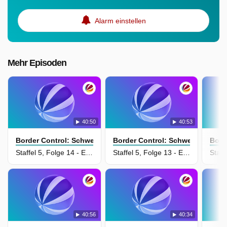
Alarm einstellen
Mehr Episoden
40:50
40:53
Border Control: Schwedens Grenzschützer
Border Control: Schwedens Gren
Bord
Staffel 5, Folge 14 - Episode 14
Staffel 5, Folge 13 - Episode 13
40:56
40:34