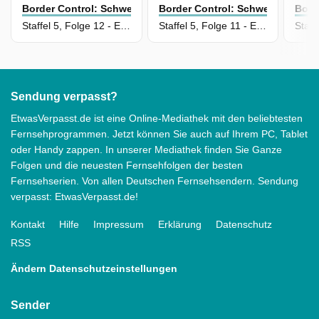
Border Control: Schwedens Grenzschützer
Border Control: Schwedens Gren
Bord
Staffel 5, Folge 12 - Episode 12
Staffel 5, Folge 11 - Episode 11
Sendung verpasst?
EtwasVerpasst.de ist eine Online-Mediathek mit den beliebtesten
Fernsehprogrammen. Jetzt können Sie auch auf Ihrem PC, Tablet
oder Handy zappen. In unserer Mediathek finden Sie Ganze
Folgen und die neuesten Fernsehfolgen der besten
Fernsehserien. Von allen Deutschen Fernsehsendern. Sendung
verpasst: EtwasVerpasst.de!
Kontakt
Hilfe
Impressum
Erklärung
Datenschutz
RSS
Ändern Datenschutzeinstellungen
Sender