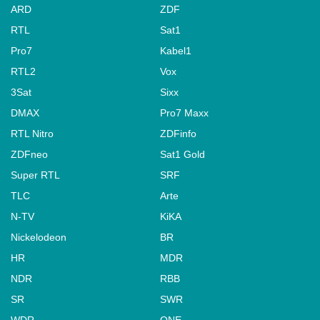
ARD
ZDF
RTL
Sat1
Pro7
Kabel1
RTL2
Vox
3Sat
Sixx
DMAX
Pro7 Maxx
RTL Nitro
ZDFinfo
ZDFneo
Sat1 Gold
Super RTL
SRF
TLC
Arte
N-TV
KiKA
Nickelodeon
BR
HR
MDR
NDR
RBB
SR
SWR
WDR
ONE