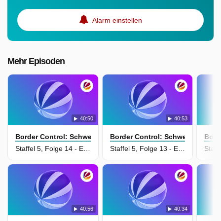
Alarm einstellen
Mehr Episoden
40:50
40:53
Border Control: Schwedens Grenzschützer
Border Control: Schwedens Gren
Bord
Staffel 5, Folge 14 - Episode 14
Staffel 5, Folge 13 - Episode 13
40:56
40:34