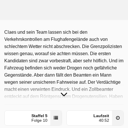
Claes und sein Team lassen sich bei den
Verkehrskontrollen am Flughafengelände auch von
schlechtem Wetter nicht abschrecken. Die Grenzpolizisten
wissen genau, worauf sie achten müssen. Die ersten
Kandidaten sind zwar vorbestraft, aber sehr höflich. Und im
Fahrzeug befinden sich weder Drogen noch gefährliche
Gegenstände. Aber dann fällt den Beamten ein Mann
wegen seiner unsicheren Fahrweise auf. Der Verdächtige
macht einen verwirrten Eindruck. Und ein Zollbeamter
entdeckt auf dem Röntgenschirm Drogenutensilien. Haben
die Passagiere auch Cannabis im Gepäck?
Border Control: Schwedens Grenzschützer wurde auf Sat1
Staffel 5
Laufzeit
Folge 10
40:52
ausgestrahlt am Samstag 11 Oktober 2025, 17:17 Uhr.