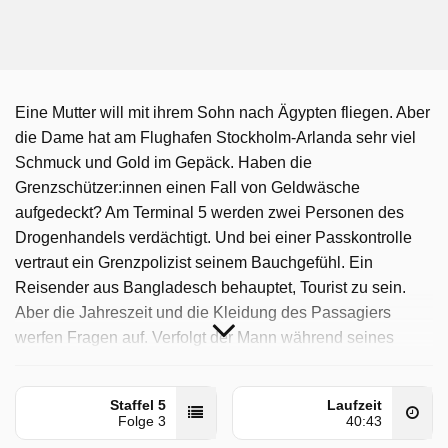
Eine Mutter will mit ihrem Sohn nach Ägypten fliegen. Aber
die Dame hat am Flughafen Stockholm-Arlanda sehr viel
Schmuck und Gold im Gepäck. Haben die
Grenzschützer:innen einen Fall von Geldwäsche
aufgedeckt? Am Terminal 5 werden zwei Personen des
Drogenhandels verdächtigt. Und bei einer Passkontrolle
vertraut ein Grenzpolizist seinem Bauchgefühl. Ein
Reisender aus Bangladesch behauptet, Tourist zu sein.
Aber die Jahreszeit und die Kleidung des Passagiers
werfen Fragen auf. Verfolgt der Mann während seines
Aufenthalts in Schweden ganz andere Pläne?
Border Control: Schwedens Grenzschützer wurde auf Sat1
Staffel 5
Laufzeit
Folge 3
40:43
ausgestrahlt am Samstag 20 September 2025, 16:20 Uhr.