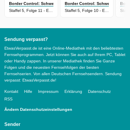
Border Control: Schwedens Grenzschützer
Border Control: Schwedens Gren
Bord
Staffel 5, Folge 11 - Episode 11
Staffel 5, Folge 10 - Episode 10
Sendung verpasst?
EtwasVerpasst.de ist eine Online-Mediathek mit den beliebtesten
Fernsehprogrammen. Jetzt können Sie auch auf Ihrem PC, Tablet
oder Handy zappen. In unserer Mediathek finden Sie Ganze
Folgen und die neuesten Fernsehfolgen der besten
Fernsehserien. Von allen Deutschen Fernsehsendern. Sendung
verpasst: EtwasVerpasst.de!
Kontakt
Hilfe
Impressum
Erklärung
Datenschutz
RSS
Ändern Datenschutzeinstellungen
Sender