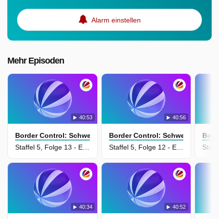
Alarm einstellen
Mehr Episoden
40:53
40:56
Border Control: Schwedens Grenzschützer
Border Control: Schwedens Gren
Bord
Staffel 5, Folge 13 - Episode 13
Staffel 5, Folge 12 - Episode 12
40:34
40:52