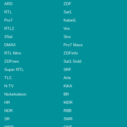
ARD
ZDF
RTL
Sat1
Pro7
Kabel1
RTL2
Vox
3Sat
Sixx
DMAX
Pro7 Maxx
RTL Nitro
ZDFinfo
ZDFneo
Sat1 Gold
Super RTL
SRF
TLC
Arte
N-TV
KiKA
Nickelodeon
BR
HR
MDR
NDR
RBB
SR
SWR
WDR
ONE