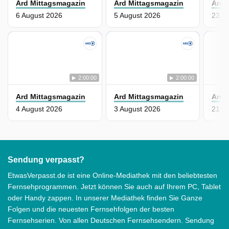
Ard Mittagsmagazin
Ard Mittagsmagazin
Ard 
6 August 2026
5 August 2026
23 Ju
2:00:00
2:00:00
Ard Mittagsmagazin
Ard Mittagsmagazin
Ard 
4 August 2026
3 August 2026
21 Ju
Sendung verpasst?
EtwasVerpasst.de ist eine Online-Mediathek mit den beliebtesten
Fernsehprogrammen. Jetzt können Sie auch auf Ihrem PC, Tablet
oder Handy zappen. In unserer Mediathek finden Sie Ganze
Folgen und die neuesten Fernsehfolgen der besten
Fernsehserien. Von allen Deutschen Fernsehsendern. Sendung