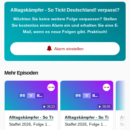
Alltagskämpfer - So Tickt Deutschland! verpasst?
Möchten Sie keine weitere Folge verpassen? Stellen
Sie kostenlos einen Alarm ein und erhalten Sie eine E-
Mail, wenn es neue Folgen gibt. Praktisch!
Alarm einstellen
Mehr Episoden
36:23
36:05
Alltagskämpfer - So Tickt Deutschland!
Alltagskämpfer - So Tickt Deuts
Allt
Staffel 2026, Folge 12 - Die jungen Polizisten - Der Weg in den Einsatz
Staffel 2026, Folge 13 - Das Leben schon gewonnen - Weltmeisterschaft der Menschen mit Spenderorgan