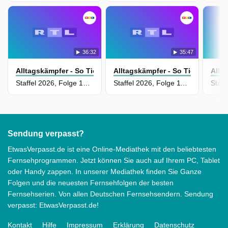
36:32
35:47
Alltagskämpfer - So Tickt Deutschland!
Alltagskämpfer - So Tickt Deuts
Allt
Staffel 2026, Folge 10 - Musik ist ihr Leben - Zwischen Newcomer-Stress und Star-Routine
Staffel 2026, Folge 11 - Pfand statt Privatkredit - Wenn Erinnerungen zu Geld werden
Sendung verpasst?
EtwasVerpasst.de ist eine Online-Mediathek mit den beliebtesten
Fernsehprogrammen. Jetzt können Sie auch auf Ihrem PC, Tablet
oder Handy zappen. In unserer Mediathek finden Sie Ganze
Folgen und die neuesten Fernsehfolgen der besten
Fernsehserien. Von allen Deutschen Fernsehsendern. Sendung
verpasst: EtwasVerpasst.de!
Kontakt
Hilfe
Impressum
Erklärung
Datenschutz