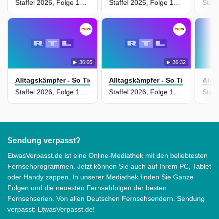
Staffel 2026, Folge 14 - Unser Wald, ihr Job - Wenn Holzfällen zur Berufung wird
Staffel 2026, Folge 12 - Die jungen Polizisten - Der Weg in den Einsatz
36:05
36:32
Alltagskämpfer - So Tickt Deutschland!
Alltagskämpfer - So Tickt Deuts
Allt
Staffel 2026, Folge 13 - Das Leben schon gewonnen - Weltmeisterschaft der Menschen mit Spenderorgan
Staffel 2026, Folge 10 - Musik ist ihr Leben - Zwischen Newcomer-Stress und Star-Routine
Sendung verpasst?
EtwasVerpasst.de ist eine Online-Mediathek mit den beliebtesten
Fernsehprogrammen. Jetzt können Sie auch auf Ihrem PC, Tablet
oder Handy zappen. In unserer Mediathek finden Sie Ganze
Folgen und die neuesten Fernsehfolgen der besten
Fernsehserien. Von allen Deutschen Fernsehsendern. Sendung
verpasst: EtwasVerpasst.de!