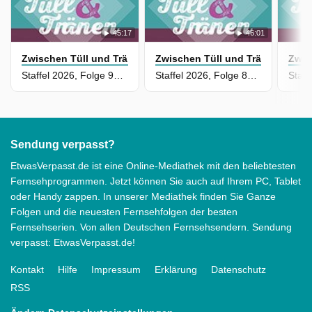
45:17
46:01
Zwischen Tüll und Tränen
Zwischen Tüll und Tränen
Zwis
Staffel 2026, Folge 97 - Erschwerte Bedingungen
Staffel 2026, Folge 87 - Zu Gast bei "PF Unikate" in Wildberg
Sendung verpasst?
EtwasVerpasst.de ist eine Online-Mediathek mit den beliebtesten
Fernsehprogrammen. Jetzt können Sie auch auf Ihrem PC, Tablet
oder Handy zappen. In unserer Mediathek finden Sie Ganze
Folgen und die neuesten Fernsehfolgen der besten
Fernsehserien. Von allen Deutschen Fernsehsendern. Sendung
verpasst: EtwasVerpasst.de!
Kontakt
Hilfe
Impressum
Erklärung
Datenschutz
RSS