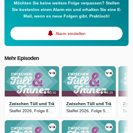
Möchten Sie keine weitere Folge verpassen? Stellen
Sie kostenlos einen Alarm ein und erhalten Sie eine E-
Mail, wenn es neue Folgen gibt. Praktisch!
Alarm einstellen
Mehr Episoden
43:55
44:29
Zwischen Tüll und Tränen
Zwischen Tüll und Tränen
Zwis
Staffel 2026, Folge 89 - Zu Gast bei Christian Sailler in Böttingen
Staffel 2026, Folge 52 - Traurednerin auf Brautkleidsuche