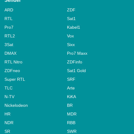
Sender
ARD
ZDF
RTL
Sat1
Pro7
Kabel1
RTL2
Vox
3Sat
Sixx
DMAX
Pro7 Maxx
RTL Nitro
ZDFinfo
ZDFneo
Sat1 Gold
Super RTL
SRF
TLC
Arte
N-TV
KiKA
Nickelodeon
BR
HR
MDR
NDR
RBB
SR
SWR