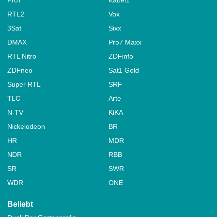
RTL2
Vox
3Sat
Sixx
DMAX
Pro7 Maxx
RTL Nitro
ZDFinfo
ZDFneo
Sat1 Gold
Super RTL
SRF
TLC
Arte
N-TV
KiKA
Nickelodeon
BR
HR
MDR
NDR
RBB
SR
SWR
WDR
ONE
Beliebt