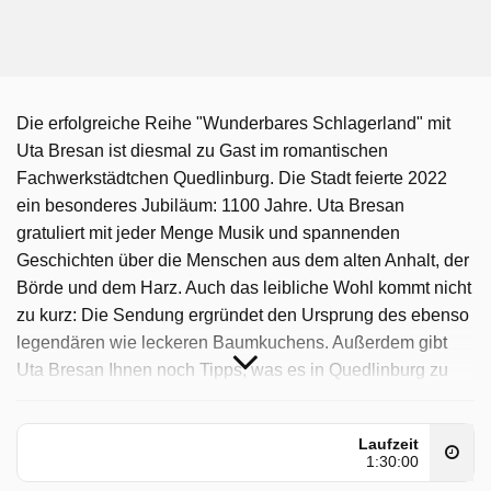
Die erfolgreiche Reihe "Wunderbares Schlagerland" mit
Uta Bresan ist diesmal zu Gast im romantischen
Fachwerkstädtchen Quedlinburg. Die Stadt feierte 2022
ein besonderes Jubiläum: 1100 Jahre. Uta Bresan
gratuliert mit jeder Menge Musik und spannenden
Geschichten über die Menschen aus dem alten Anhalt, der
Börde und dem Harz. Auch das leibliche Wohl kommt nicht
zu kurz: Die Sendung ergründet den Ursprung des ebenso
legendären wie leckeren Baumkuchens. Außerdem gibt
Uta Bresan Ihnen noch Tipps, was es in Quedlinburg zu
erleben gibt und nimmt Sie mit in die schönsten
Landschaften Sachsen-Anhalts. Musikalische Gäste sind
Laufzeit
u.a.: Fantasy, Nicole, Feuerherz, Gerd Christian, CORA,
1:30:00
Gaby Baginsky.