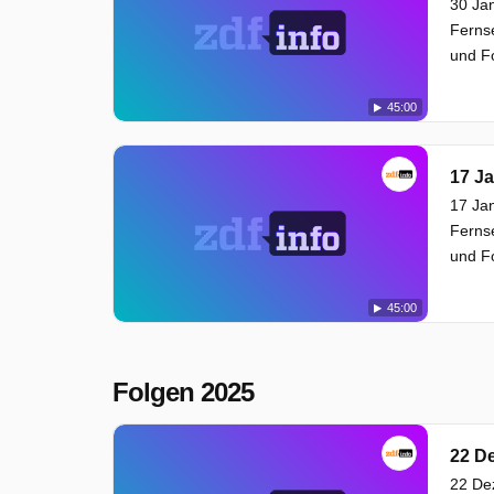
30 Jan
Ferns
und Fo
45:00
17 J
17 Ja
Ferns
und Fo
45:00
Folgen 2025
22 D
22 De