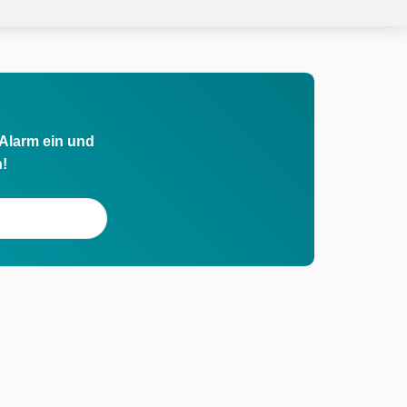
 Alarm ein und
h!