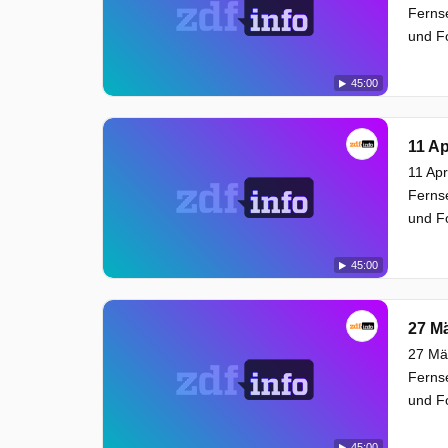
Ferns
und Fo
45:00
11 Ap
11 Apr
Ferns
und Fo
45:00
27 M
27 Mär
Ferns
und Fo
45:00