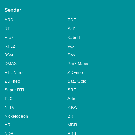
Sender
ARD
ZDF
RTL
Sat1
Pro7
Kabel1
RTL2
Vox
3Sat
Sixx
DMAX
Pro7 Maxx
RTL Nitro
ZDFinfo
ZDFneo
Sat1 Gold
Super RTL
SRF
TLC
Arte
N-TV
KiKA
Nickelodeon
BR
HR
MDR
NDR
RBB