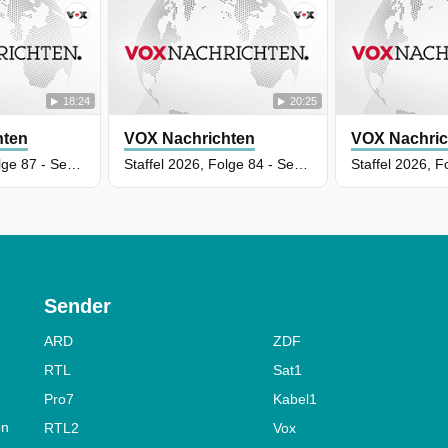
18:24
20:25
hten
VOX Nachrichten
VOX Nachric
Staffel 2026, Folge 87 - Sendung vom 08.05.2026
Staffel 2026, Folge 84 - Sendung vom 06.05.2026
Sender
ARD
ZDF
RTL
Sat1
Pro7
Kabel1
on
RTL2
Vox