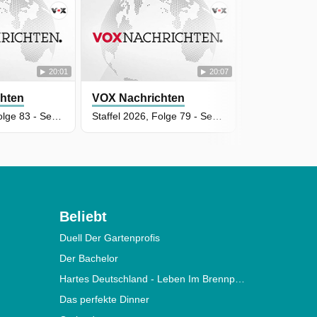
20:01
20:07
hten
VOX Nachrichten
VOX Nachri
Staffel 2026, Folge 83 - Sendung vom 01.05.2026
Staffel 2026, Folge 79 - Sendung vom 25.04.2026
Beliebt
Duell Der Gartenprofis
Der Bachelor
Hartes Deutschland - Leben Im Brennpunkt
Das perfekte Dinner