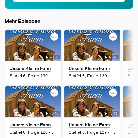
Mehr Episoden
43:58
43:46
Unsere Kleine Farm
Unsere Kleine Farm
Unse
Staffel 6, Folge 130 - Falsch verbunden
Staffel 6, Folge 129 - Der Großvater
46:43
46:42
Unsere Kleine Farm
Unsere Kleine Farm
Unse
Staffel 6, Folge 128 - Der Wunderheiler
Staffel 6, Folge 127 - Milos letzter Kampf