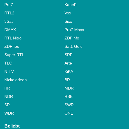
Pro7
Kabel1
RTL2
Vox
3Sat
Sixx
DMAX
Pro7 Maxx
RTL Nitro
ZDFinfo
ZDFneo
Sat1 Gold
Super RTL
SRF
TLC
Arte
N-TV
KiKA
Nickelodeon
BR
HR
MDR
NDR
RBB
SR
SWR
WDR
ONE
Beliebt