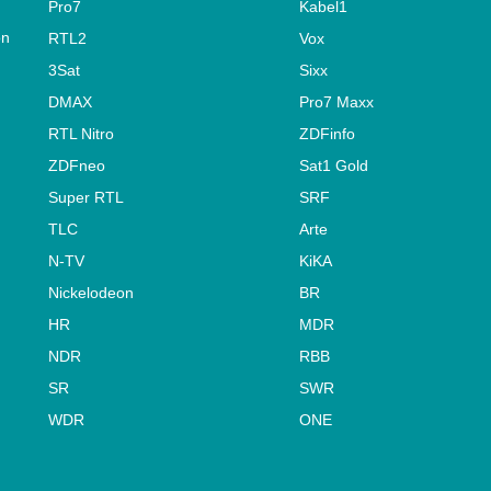
Pro7
Kabel1
on
RTL2
Vox
3Sat
Sixx
DMAX
Pro7 Maxx
RTL Nitro
ZDFinfo
ZDFneo
Sat1 Gold
Super RTL
SRF
TLC
Arte
N-TV
KiKA
Nickelodeon
BR
HR
MDR
NDR
RBB
SR
SWR
WDR
ONE