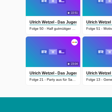
22:51
Ulrich Wetzel - Das Jugendgericht
Ulrich Wetzel
Folge 50 - Half gutmütiger Muskelmann bei vermeintlichem Umzug oder beging er dreisten Einbruchdiebstahl
23:04
Ulrich Wetzel - Das Jugendgericht
Ulrich Wetzel
Folge 21 - Party aus für Sangria-Siggi! Jugendlicher Möchtegern-Partysänger soll seine Stiefschwester attackiert haben