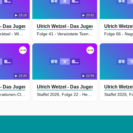
23:19
23:02
 - Das Jugendgericht
Ulrich Wetzel - Das Jugendgericht
Ulrich Wetze
Folge 51 - Motivrätsel - Wieso sticht 19-Jährige ihren Chef nieder?
Folge 41 - Verwüstete Teenie während des Housesittings bei Partyexzess das Heim der Nachbarin?!
23:20
22:59
 - Das Jugendgericht
Ulrich Wetzel - Das Jugendgericht
Ulrich Wetze
Folge 13 - Generationen-Clash: Oma wird von Enkelin ausgeraubt
Staffel 2026, Folge 22 - Herrische Tante landet wegen Chili-Smoothie im Krankenhaus