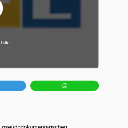
itte...
ser pseudodokumentarischen