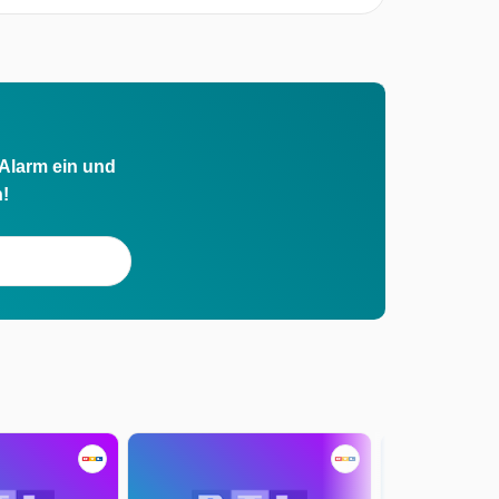
 Alarm ein und
h!