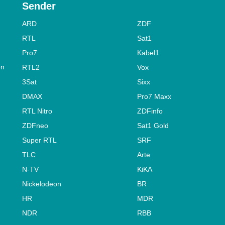
Sender
ARD
ZDF
RTL
Sat1
Pro7
Kabel1
on
RTL2
Vox
3Sat
Sixx
DMAX
Pro7 Maxx
RTL Nitro
ZDFinfo
ZDFneo
Sat1 Gold
Super RTL
SRF
TLC
Arte
N-TV
KiKA
Nickelodeon
BR
HR
MDR
NDR
RBB