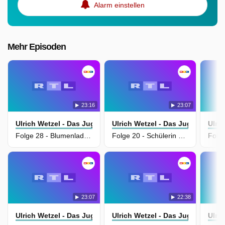
Alarm einstellen
Mehr Episoden
23:16
23:07
Ulrich Wetzel - Das Jugendgericht
Ulrich Wetzel - Das Jugendgerich
Ulri
Folge 28 - Blumenladen leidet unter diebischer Elster
Folge 20 - Schülerin einer Mädchenschule soll Handwerker belästigt haben
23:07
22:38
Ulrich Wetzel - Das Jugendgericht
Ulrich Wetzel - Das Jugendgerich
Ulri