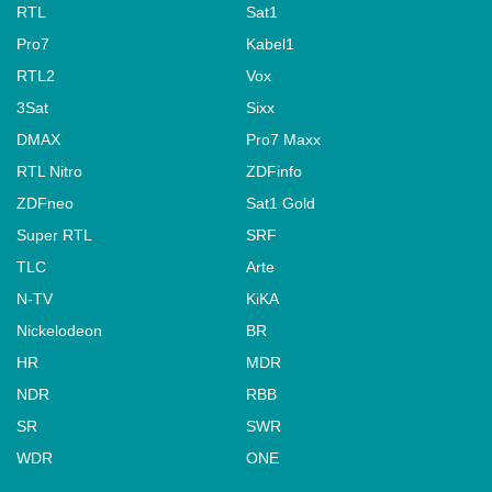
RTL
Sat1
Pro7
Kabel1
RTL2
Vox
3Sat
Sixx
DMAX
Pro7 Maxx
RTL Nitro
ZDFinfo
ZDFneo
Sat1 Gold
Super RTL
SRF
TLC
Arte
N-TV
KiKA
Nickelodeon
BR
HR
MDR
NDR
RBB
SR
SWR
WDR
ONE